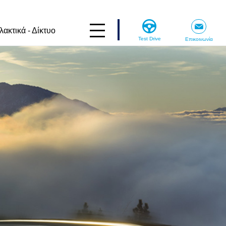
λακτικά - Δίκτυο
Test Drive
Επικοινωνία
Γιατί SUBARU
Τεχνολογία
Η ιστορία μας
Ασφάλεια
H Κληρονομιά μας
Σχεδίαση
Subaru USED
Το Μέλλον μας
Ποιότητα
Iστορίες