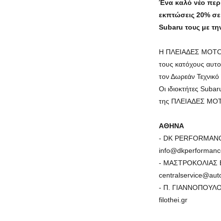
Ένα καλό νέο περι
εκπτώσεις 20% σε 
Subaru τους με την
Η ΠΛΕΙΑΔΕΣ MOTORS
τους κατόχους αυτοκ
τον Δωρεάν Τεχνικό 
Οι ιδιοκτήτες Suba
της ΠΛΕΙΑΔΕΣ MOT
ΑΘΗΝΑ
- DK PERFORMANCE 
info@dkperformanc
- ΜΑΣΤΡΟΚΟΛΙΑΣ ΕΠΕ
centralservice@auto
- Π. ΓΙΑΝΝΟΠΟΥΛΟΣ 
filothei.gr