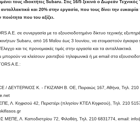
μένει τους ιδιοκτήτες Subaru. Στις 16/5 ξεκινά ο Δωρεάν Τεχνικός
ανταλλακτικά και 20% στην εργασία, που τους δίνει την ευκαιρία
 ποιότητα που του αξίζει.
 A.E. σε συνεργασία με το εξουσιοδοτημένο δίκτυο τεχνικής εξυπηρ
ινήτων Subaru, από 16 Μαΐου έως 3 Ιουνίου, να ετοιμαστούν έγκαιρα γ
Έλεγχο και τις προνομιακές τιμές στην εργασία και τα ανταλλακτικά.
ru μπορούν να κλείσουν ραντεβού τηλεφωνικά ή με email στα εξουσιοδο
ORS A.E.:
/ ΔΕΥΤΕΡΑΙΟΣ Κ. - ΓΚΙΖΑΝΗ Β. ΟΕ, Πειραιώς 167, Αθήνα, Τηλ. 210 
e.net
, Λ. Κηφισού 42, Περιστέρι (πλησίον ΚΤΕΛ Κηφισού), Τηλ. 210 5157
kifissos.gr
ΜΕΠΕ, Λ. Καποδιστρίου 72, Φιλοθέη, Τηλ. 210 6831774, email: info