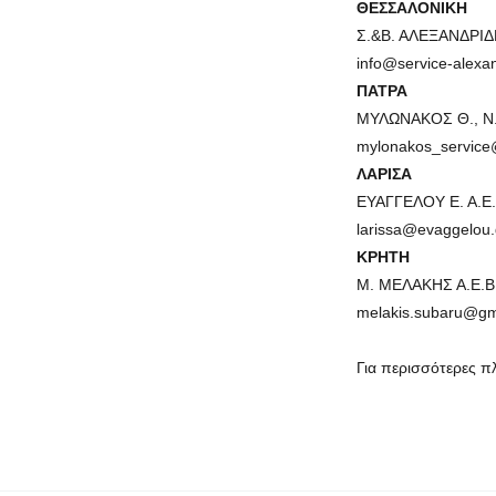
ΘΕΣΣΑΛΟΝΙΚΗ
Σ.&Β. ΑΛΕΞΑΝΔΡΙΔΗΣ
info@service-alexan
ΠΑΤΡΑ
ΜΥΛΩΝΑΚΟΣ Θ., Ν.Ε
mylonakos_service
ΛΑΡΙΣΑ
ΕΥΑΓΓΕΛΟΥ Ε. Α.Ε.,
larissa@evaggelou.
KPHTH
Μ. ΜΕΛΑΚΗΣ Α.Ε.Β.Ε
melakis.subaru@gm
Για περισσότερες π