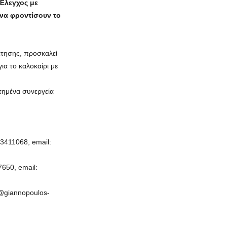
 Έλεγχος με
 να φροντίσουν το
έτησης, προσκαλεί
ια το καλοκαίρι με
τημένα συνεργεία
3411068, email:
650, email:
@giannopoulos-