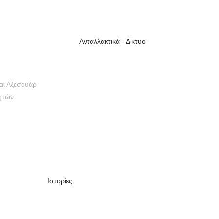
Ανταλλακτικά - Δίκτυο
και Αξεσουάρ
τητών
Iστορίες