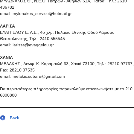
ΜΥΛΩΝΑΚΟΣ Θ., Ν.Ε.Ο. Πατρών - Αθηνών 51Α, Πάτρα, Τηλ.: 2610
436782
email: mylonakos_service@hotmail.gr
ΛΑΡΙΣΑ
ΕΥΑΓΓΕΛΟΥ Ε. Α.Ε., 4ο χλμ. Παλαιάς Εθνικής Οδού Λάρισας
Θεσσαλονίκης, Τηλ.: 2410 555545
email: larissa@evaggelou.gr
ΧΑΝΙΑ
ΜΕΛΑΚΗΣ., Λεωφ. Κ. Καραμανλή 63, Χανιά 73100, Τηλ.: 28210 97767,
Fax: 28210 97535
email: melakis.subaru@gmail.com
Για περισσότερες πληροφορίες παρακαλούμε επικοινωνήστε με το 210
68008
0
0
Back