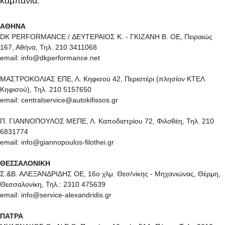
καμπάνια:
ΑΘΗΝΑ
DK PERFORMANCE / ΔΕΥΤΕΡΑΙΟΣ Κ. - ΓΚΙΖΑΝΗ Β. ΟΕ, Πειραιώς
167, Αθήνα, Τηλ. 210 3411068
email: info@dkperformance.net
ΜΑΣΤΡΟΚΟΛΙΑΣ ΕΠΕ, Λ. Κηφισού 42, Περιστέρι (πλησίον ΚΤΕΛ
Κηφισού), Τηλ. 210 5157650
email: centralservice@autokifissos.gr
Π. ΓΙΑΝΝΟΠΟΥΛΟΣ ΜΕΠΕ, Λ. Καποδιστρίου 72, Φιλοθέη, Τηλ. 210
6831774
email: info@giannopoulos-filothei.gr
ΘΕΣΣΑΛΟΝΙΚΗ
Σ.&Β. ΑΛΕΞΑΝΔΡΙΔΗΣ ΟΕ, 16ο χλμ. Θεσ/νίκης - Μηχανιώνας, Θέρμη,
Θεσσαλονίκη, Τηλ.: 2310 475639
email: info@service-alexandridis.gr
ΠΑΤΡΑ